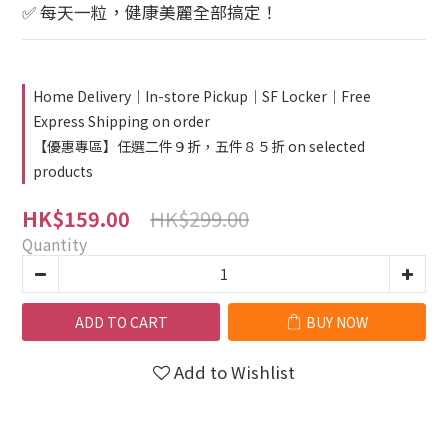
✅ 每天一粒，健康美麗全部搞定！
Home Delivery｜In-store Pickup｜SF Locker｜Free
Express Shipping on order
【優惠專區】任選二件９折，五件８５折 on selected
products
HK$299.00
HK$159.00
Quantity
ADD TO CART
BUY NOW
Add to Wishlist