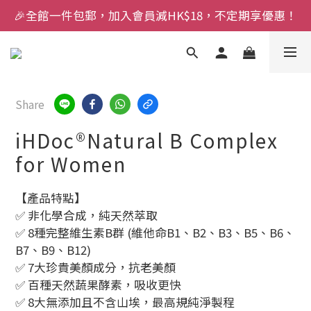
🎉全館一件包郵，加入會員減HK$18，不定期享優惠！
Share
iHDoc®Natural B Complex
for Women
【產品特點】
✅ 非化學合成，純天然萃取
✅ 8種完整維生素B群 (維他命B1、B2、B3、B5、B6、
B7、B9、B12)
✅ 7大珍貴美顏成分，抗老美顏
✅ 百種天然蔬果酵素，吸收更快
✅ 8大無添加且不含山埃，最高規純淨製程