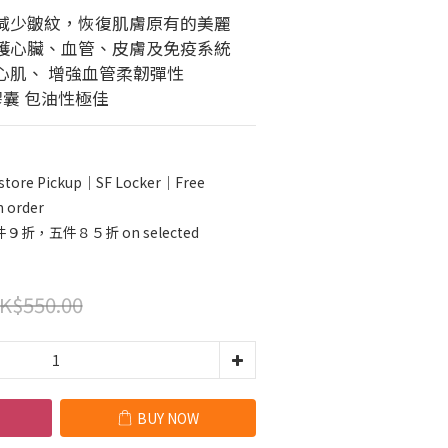
，減少皺紋，恢復肌膚原有的美麗
保護心臟、血管、皮膚及免疫系統
心肌、 增強血管柔韌彈性
膠囊 包油性極佳
store Pickup｜SF Locker｜Free
n order
，五件８５折 on selected
K$550.00
BUY NOW