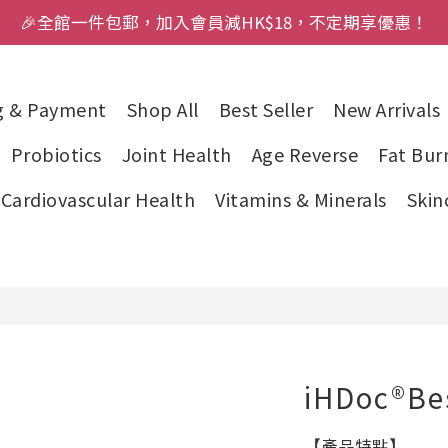
🎉全館一件包郵，加入會員減HK$18，不定期享優惠！
g & Payment
Shop All
Best Seller
New Arrivals
Probiotics
Joint Health
Age Reverse
Fat Bur
Cardiovascular Health
Vitamins & Minerals
Skin
iHDoc®Be
【產品特點】