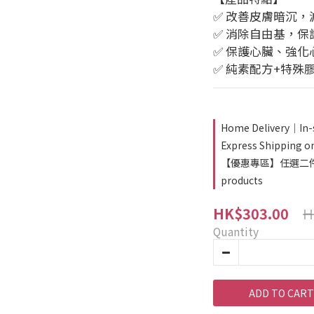
✅ 改善皮膚暗沉
✅ 消除自由基，
✅ 保護心臟、強化
✅ 純素配方+特殊
Home Delivery｜In-
Express Shipping o
【優惠專區】任選二件９折
products
H
HK$303.00
Quantity
ADD TO CART