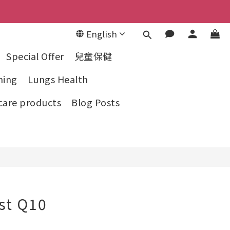
English
BUY NOW
Special Offer
兒童保健
ning
Lungs Health
care products
Blog Posts
st Q10