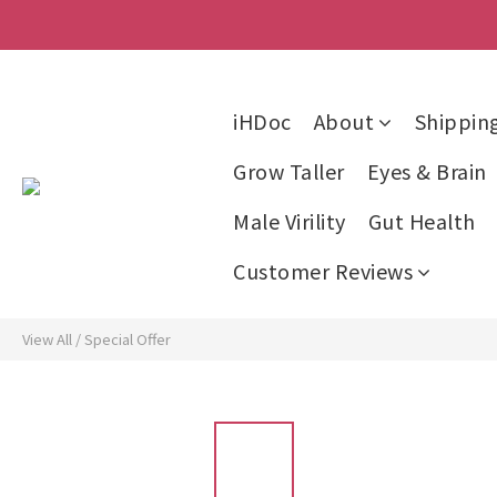
iHDoc
About
Shippin
Grow Taller
Eyes & Brain
Male Virility
Gut Health
Customer Reviews
View All
/
Special Offer