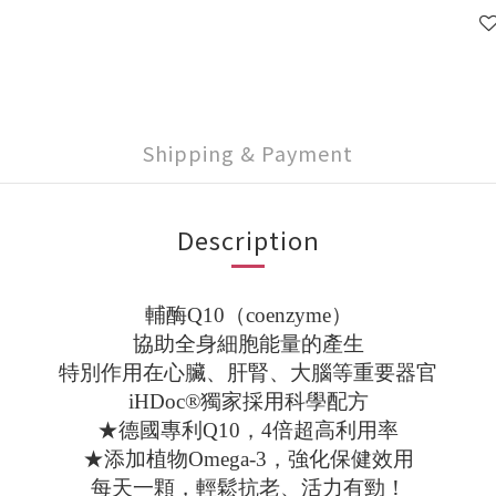
Shipping & Payment
Description
輔酶Q10（coenzyme）
協助全身細胞能量的產生
特別作用在心臟、肝腎、大腦等重要器官
iHDoc®獨家採用科學配方
★德國專利Q10，4倍超高利用率
★添加植物Omega-3，強化保健效用
每天一顆，輕鬆抗老、活力有勁！