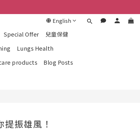
English
Special Offer
兒童保健
ning
Lungs Health
care products
Blog Posts
你提振雄風！