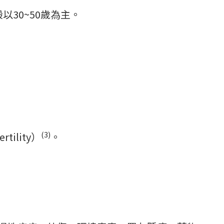
30~50歲為主。
(3)
lity）
。