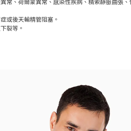
體異常、荷爾蒙異常、感染性疾病、精索靜脈曲張、
管症或後天輸精管阻塞。
道下裂等。