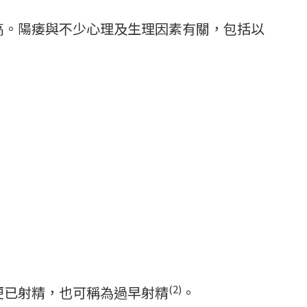
越高。陽痿與不少心理及生理因素有關，包括以
(2)
陰道便已射精，也可稱為過早射精
。