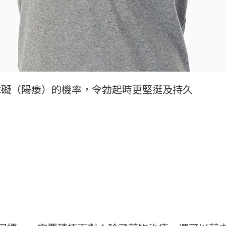
障礙（陽痿）的機率，令勃起時更堅挺及持久