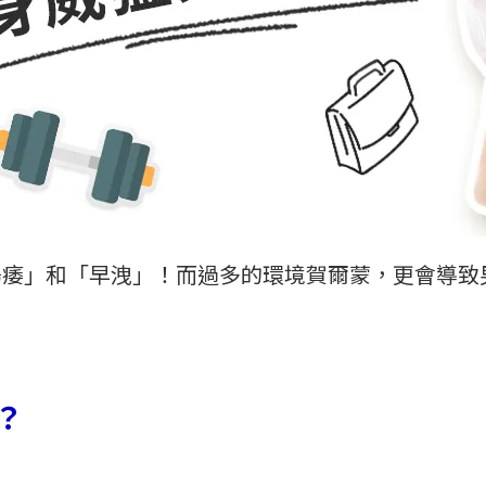
陽痿」和「早洩」！而過多的環境賀爾蒙，更會導致
？