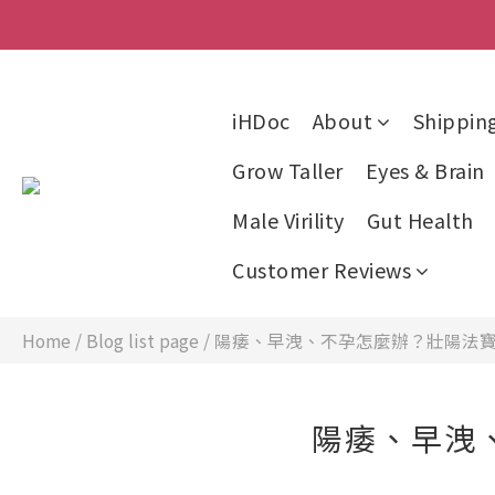
iHDoc
About
Shippin
Grow Taller
Eyes & Brain
Male Virility
Gut Health
Customer Reviews
Home
/
Blog list page
/
陽痿、早洩、不孕怎麼辦？壯陽法
陽痿、早洩