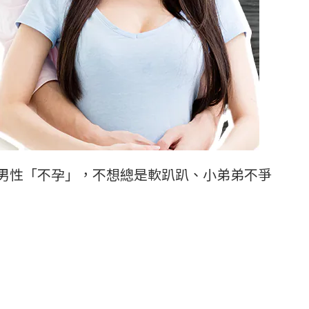
男性「不孕」，不想總是軟趴趴、小弟弟不爭