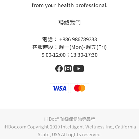
from your health professional.
聯絡我們
電話： +886 986789233
客服時段：週一(Mon)-週五(Fri)
9:00-12:00；13:30-17:30
iHDoc® 頂級保健領導品牌
iHDoc.com Copyright 2019 Intelligent Wellness Inc., California
State, USA All rights reserved.