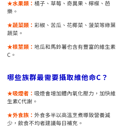
★水果類：
橘子、草莓、奇異果、檸檬、芭
樂。
★蔬菜類：
彩椒、苦瓜、花椰菜、菠菜等綠葉
蔬菜。
★根莖類：
地瓜和馬鈴薯也含有豐富的維生素
C
。
哪些族群最需要攝取維他命
C
？
★吸煙者：
吸煙會增加體內氧化壓力，加快維
生素
C
代謝。
★外食族：
外食多半以高溫烹煮導致營養減
少，飲食不均者建議每日補充。