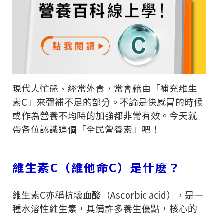
現代人忙碌、經常外食，常會藉由「補充維生
素
C
」來彌補不足的部分。不論是快感冒的時候
或作為營養不均時的加強都非常有效。今天就
帶各位認識這個「全民營養素」吧！
維生素
C
（維他命
C
）是什麽？
維生素
C
亦稱抗壞血酸（
Ascorbic acid
），是一
種水溶性維生素，具備許多養生優點，核心的