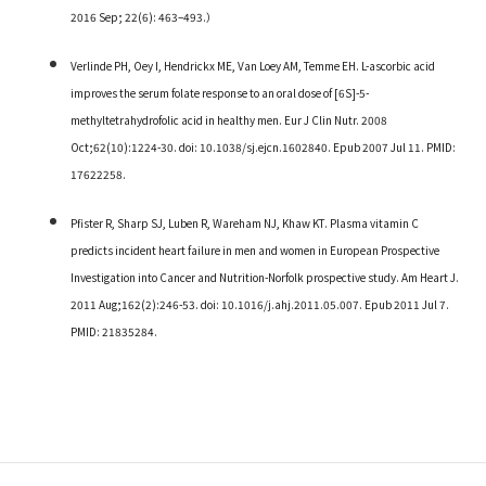
2016 Sep; 22(6): 463
–
493.
）
Verlinde PH, Oey I, Hendrickx ME, Van Loey AM, Temme EH. L-ascorbic acid
improves the serum folate response to an oral dose of [6S]-5-
methyltetrahydrofolic acid in healthy men. Eur J Clin Nutr. 2008
Oct;62(10):1224-30. doi: 10.1038/sj.ejcn.1602840. Epub 2007 Jul 11. PMID:
17622258.
Pfister R, Sharp SJ, Luben R, Wareham NJ, Khaw KT. Plasma vitamin C
predicts incident heart failure in men and women in European Prospective
Investigation into Cancer and Nutrition-Norfolk prospective study. Am Heart J.
2011 Aug;162(2):246-53. doi: 10.1016/j.ahj.2011.05.007. Epub 2011 Jul 7.
PMID: 21835284.