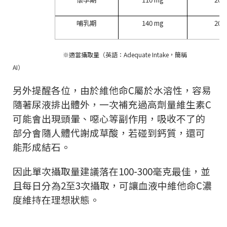
哺乳期
140 mg
200
※適當攝取量（英語：
Adequate Intake
，簡稱
AI
）
另外提醒各位，由於維他命
C
屬於水溶性，容易
隨著尿液排出體外，一次補充過高劑量維生素
C
可能會出現頭暈、噁心等副作用，吸收不了的
部分會隨人體代謝成草酸，若碰到鈣質，還可
能形成結石。
因此單次攝取量建議落在
100-300
毫克最佳，並
且每日分為
2
至
3
次攝取，可讓血液中維他命
C
濃
度維持在理想狀態。