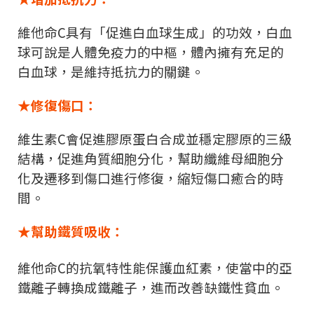
維他命
C
具有「促進白血球生成」的功效，白血
球可說是人體免疫力的中樞，體內擁有充足的
白血球，是維持抵抗力的關鍵。
★修復傷口：
維生素
C
會促進膠原蛋白合成並穩定膠原的三級
結構，促進角質細胞分化，幫助纖維母細胞分
化及遷移到傷口進行修復，縮短傷口癒合的時
間。
★幫助鐵質吸收：
維他命
C
的抗氧特性能保護血紅素，使當中的亞
鐵離子轉換成鐵離子，進而改善缺鐵性貧血。