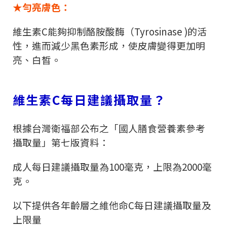
★勻亮膚色：
維生素
C
能夠抑制酪胺酸酶（
Tyrosinase )
的活
性，進而減少黑色素形成，使皮膚變得更加明
亮、白皙。
維生素
C
每日建議攝取量？
根據台灣衛福部公布之「國人膳食營養素參考
攝取量」第七版資料：
成人每日建議攝取量為
100
毫克，上限為
2000
毫
克。
以下提供各年齡層之維他命
C
每日建議攝取量及
上限量