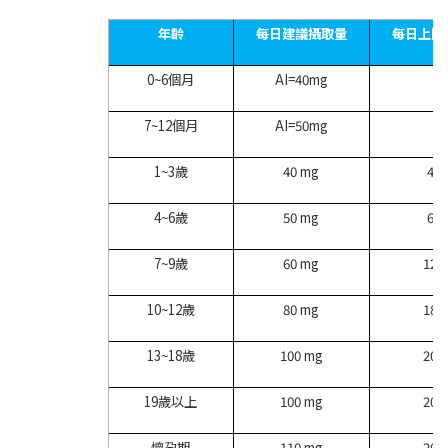
年齡
每日建議攝取量
每日上限
0~6
個月
AI=40mg
-
7~12
個月
AI=50mg
-
1~3
歲
40 mg
400
4~6
歲
50 mg
650
7~9
歲
60 mg
120
10~12
歲
80 mg
180
13~18
歲
100 mg
200
19
歲以上
100 mg
200
懷孕期
110 mg
200