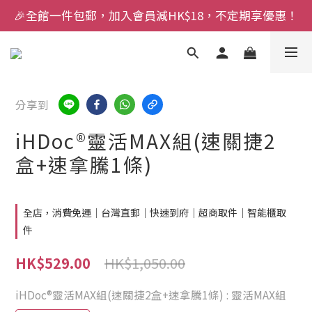
🎉全館一件包郵，加入會員減HK$18，不定期享優惠！
分享到
iHDoc®靈活MAX組(速關捷2
盒+速拿騰1條)
全店，消費免運｜台灣直郵｜快速到府｜超商取件｜智能櫃取
件
HK$1,050.00
HK$529.00
iHDoc®靈活MAX組(速關捷2盒+速拿騰1條)
: 靈活MAX組