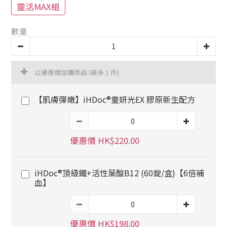
靈活MAX組
數量
以優惠價加購商品
(最多 1 件)
【肌膚彈嫩】iHDoc®童妍光EX 膠原新生配方
優惠價 HK$220.00
iHDoc®頂級鐵+活性葉酸B12 (60錠/盒)【6倍補
血】
優惠價 HK$198.00