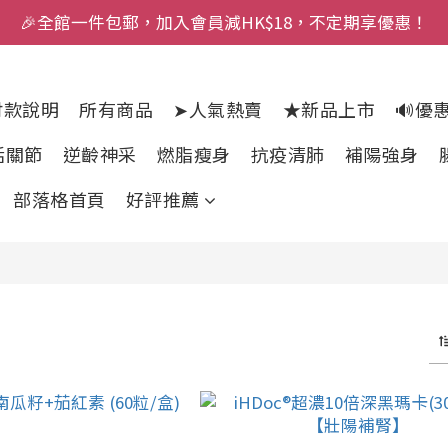
🎉全館一件包郵，加入會員減HK$18，不定期享優惠！
付款說明
所有商品
➤人氣熱賣
★新品上市
🔊優
活關節
逆齡神采
燃脂瘦身
抗疫清肺
補陽強身
部落格首頁
好評推薦