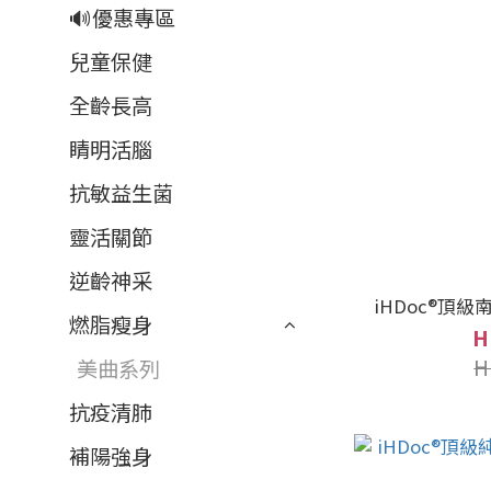
🔊優惠專區
兒童保健
全齡長高
睛明活腦
抗敏益生菌
靈活關節
逆齡神采
iHDoc®頂級
燃脂瘦身
H
H
美曲系列
抗疫清肺
補陽強身