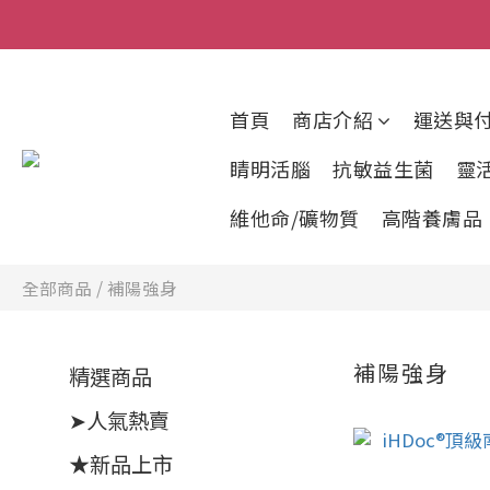
首頁
商店介紹
運送與
睛明活腦
抗敏益生菌
靈
維他命/礦物質
高階養膚品
全部商品
/
補陽強身
補陽強身
精選商品
➤人氣熱賣
★新品上市