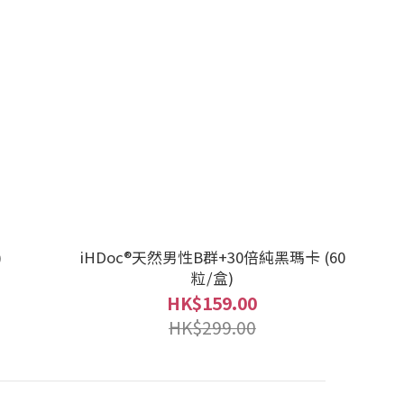
)
iHDoc®天然男性B群+30倍純黑瑪卡 (60
粒/盒)
HK$159.00
HK$299.00