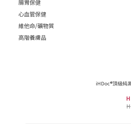
腸胃保健
心血管保健
維他命/礦物質
高階養膚品
iHDoc®頂級純
H
H