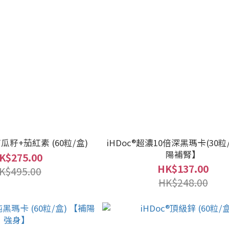
南瓜籽+茄紅素 (60粒/盒)
iHDoc®超濃10倍深黑瑪卡(30粒
陽補腎】
K$275.00
HK$137.00
K$495.00
HK$248.00