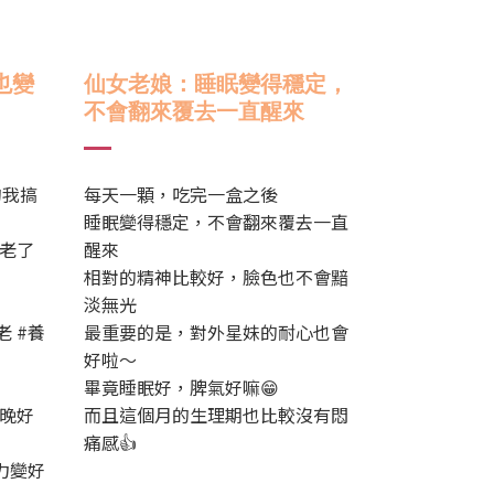
也變
仙女老娘：
睡眠變得穩定，
不會翻來覆去一直醒來
的我搞
每天一顆，吃完一盒之後
睡眠變得穩定，不會翻來覆去一直
老了
醒來
相對的精神比較好，臉色也不會黯
淡無光
老 #養
最重要的是，對外星妹的耐心也會
好啦～
畢竟睡眠好，脾氣好嘛😁
晚好
而且這個月的生理期也比較沒有悶
痛感👍
力變好