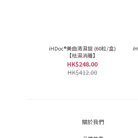
iHDoc®美曲清濕錠 (60粒/盒)
i
【祛濕消腫】
HK$248.00
HK$412.00
關於我們