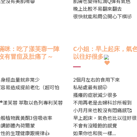
全沒有美肌唷😁
肌膚也變得紅潤Q彈有氣色
晚上比較不易翻來翻去
很快就能和周公開心下棋🤣
滿咪：
吃了漾芙蓉一陣
C小姐：
早上起床，氣
沒有冒痘及肚痛了～
以往好很多
本身經血量就非常少
2個月左右的食用下來
更容易造成提前老化（超可怕
私秘處最有感🤭
搔癢的症狀減少很多
oc®漾芙蓉 萃取以色列專利芙蓉
不用再老是去婦科診所報到
小月月來也較沒有悶痛感🥰
一般植物異黃酮3倍吸收率
早上起床，氣色也比以往好很
助調節體內荷爾蒙
不會有沒睡飽的感覺
性的生理健康跟規律👍
如果你也和我一樣...