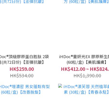
HDoc®頂級膠原蛋白胜肽 2袋
iHDoc®童妍光EX 膠原新
組(共72日份)【澎彈抗皺】
(60粒/盒)【美肌護膚】
HK$259.00
HK$412.00 ~ HK$824.
HK$534.00
HK$1,390.00