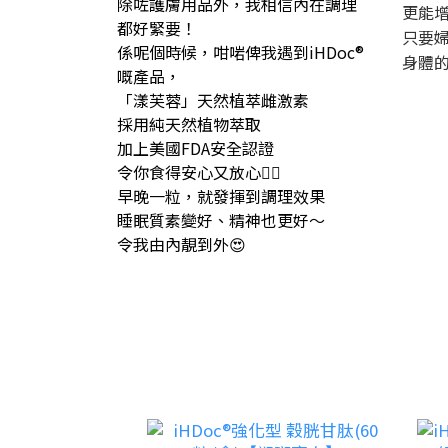
除咗護膚用品外，我相信內在調理
更能
都好緊要！
只要
係呢個時候，咁啱俾我遇到iHDoc®
身體
嘅產品，
「漾芙蓉」天然植萃雌激素
採用純天然植物萃取
加上美國FDA安全認證
令你食得安心又放心👍🏻
早晚一粒，就發揮到調理效果
睡眠質素變好、精神也更好～
令我由內靚到外😍