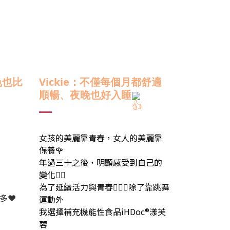
色也比
Vickie
：
不僅每個月都舒適
順暢、夜晚也好入睡
女孩的美麗靠青春，女人的美麗靠
保養🌹
年過三十之後，明顯感受到自己的
變化🤦‍♀️
為了延續活力與青春🏃🏼‍♀️除了靠跳舞
多❤️
運動外
我選擇補充機能性食品iHDoc®漾芙
蓉