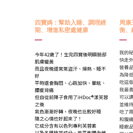
四寶媽：
幫助入睡、調理經
周康
期、增進私密處健康
衡、
我的
今年42歲了！生完四寶後明顯臉部
快走
肌膚蠟黃
營養
而且夜晚還常常盜汗、燥熱、睡不
為降
好
吃這
平時還會胸悶、心跳加快、暈眩、
我最
腰痠背痛
可以
但自從前陣子食用了iHDoc®漾芙蓉
並維持
之後
氣色漸漸好轉，夜晚也比較好睡
吃了
隨之心情也好起來了！
和腹
它成分含有以色列專利芙蓉素
睡眠
以及多種植萃成分，能平衡體內雌