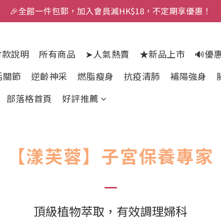
🎉全館一件包郵，加入會員減HK$18，不定期享優惠！
付款說明
所有商品
➤人氣熱賣
★新品上市
🔊優
活關節
逆齡神采
燃脂瘦身
抗疫清肺
補陽強身
部落格首頁
好評推薦
【漾芙蓉】子宮保養專家
頂級植物萃取，有效調理婦科