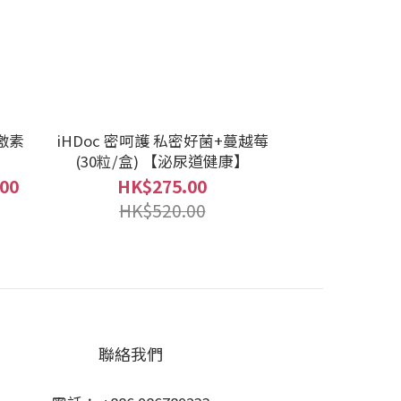
激素
iHDoc 密呵護 私密好菌+蔓越莓
(30粒/盒) 【泌尿道健康】
00
HK$275.00
HK$520.00
聯絡我們