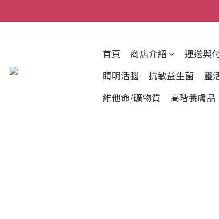
首頁
商店介紹
運送與
睛明活腦
抗敏益生菌
靈
維他命/礦物質
高階養膚品