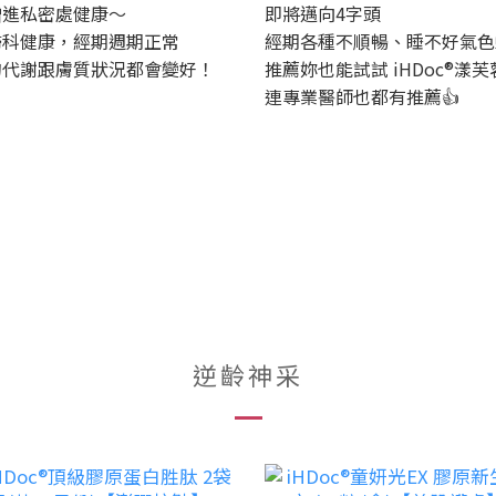
增進私密處健康～
即將邁向4字頭
婦科健康，經期週期正常
經期各種不順暢、睡不好氣色
的代謝跟膚質狀況都會變好！
推薦妳也能試試 iHDoc®漾芙
連專業醫師也都有推薦👍
逆齡神采