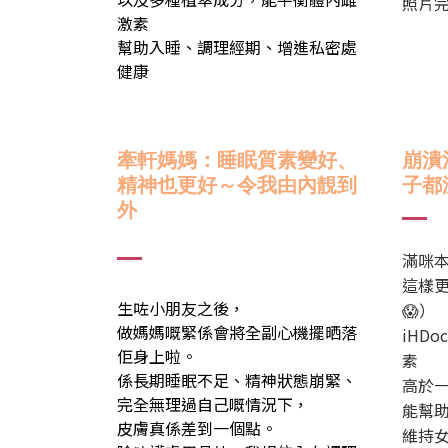
照片完
激素
幫助入睡、調理經期、增進私密處
健康
牽軒媽媽：
睡眠質素變好、
崩潰
精神也更好～
令我由內靚到
子都
外
滿咪
這樣
生咗小朋友之後，
😱）
做媽媽嘅緊係會將全副心機擺晒落
iHD
佢身上啦。
素
係長期睡眠不足、精神狀態崩緊、
高於
完全無理過自己嘅情況下，
能幫
皮膚真係差到一個點。
維持女