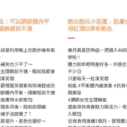
玉：
可以調節體內平
酷比酷比小惡魔：
肌膚
緩解經前不適
得紅潤Q彈有氣色
秘訣是利用晚上在跑步機有氧
歲月真是恐怖😱，把邁入40
外
慘啦！
品補充也少不了～
體力和年輕時差好多，外貌也
低生理期前不適，睡前我都會
不少😥
個漾芙蓉
只要每天一粒漾芙蓉
喜歡裡面芙蓉素和琉璃苣成份
就能 #平衡體內雌激素 #抗衰
調節體內平衡、緩解經前不適
顏美容
皮膚保水狀態🥰
#調節女性生理機能
兩個多月後，經前的頭痛
還能保持青春魅力與活力，夜
痛幾乎沒感覺了！
入睡🥰
品質提升，氣色也變好～
😍我食用連續3個月，發現體