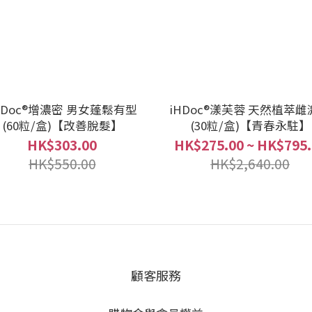
HDoc®增濃密 男女蓬鬆有型
iHDoc®漾芙蓉 天然植萃雌
(60粒/盒)【改善脫髮】
(30粒/盒)【青春永駐】
HK$303.00
HK$275.00 ~ HK$795.
HK$550.00
HK$2,640.00
顧客服務