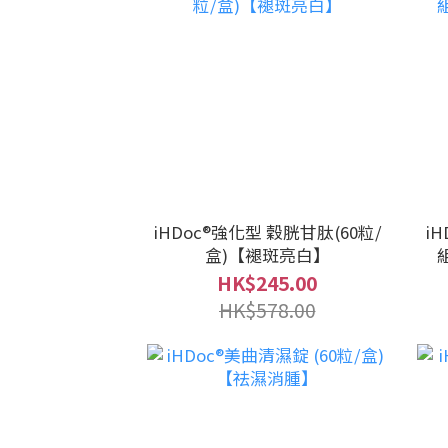
iHDoc®強化型 穀胱甘肽(60粒/
i
盒)【褪斑亮白】
HK$245.00
HK$578.00