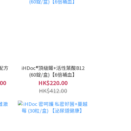
生配方
iHDoc®頂級鐵+活性葉酸B12
(60錠/盒)【6倍補血】
00
HK$220.00
HK$412.00