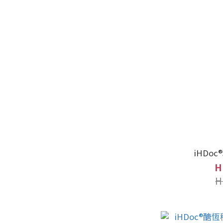
iHDoc
H
H