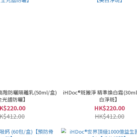
 高階防曬隔離乳(50ml/盒)
iHDoc®斑搬淨 精準煥白霜(30m
全光譜防曬】
白淨斑】
K$220.00
HK$220.00
K$412.00
HK$412.00