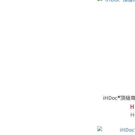
iHDoc®頂級
H
H