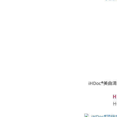
iHDoc®美曲
H
H