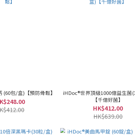
鈣 (60包/盒)【預防骨鬆】
iHDoc®世界頂級1000億益生菌(
【千億好菌】
K$248.00
HK$412.00
K$412.00
HK$639.00