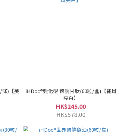
l/條)【美
iHDoc®強化型 穀胱甘肽(60粒/盒)【褪斑
亮白】
HK$245.00
HK$578.00