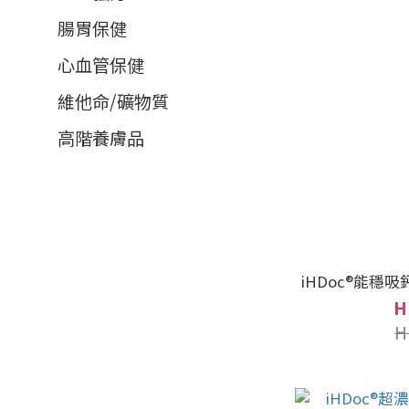
腸胃保健
心血管保健
維他命/礦物質
高階養膚品
iHDoc®能穩吸
H
H