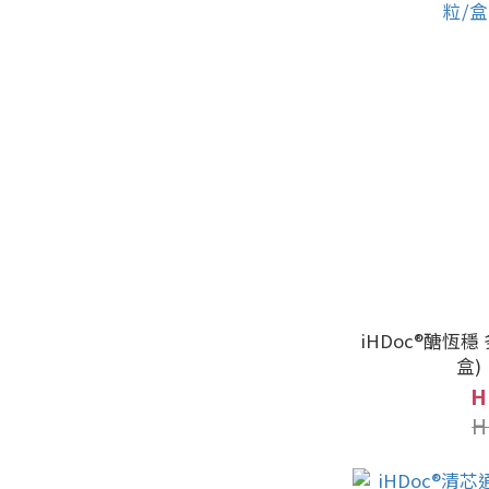
iHDoc®醣恆穩
盒
H
H