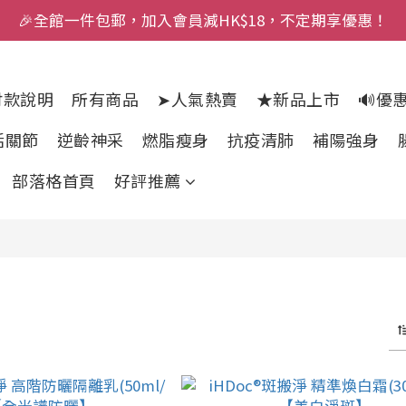
🎉全館一件包郵，加入會員減HK$18，不定期享優惠！
付款說明
所有商品
➤人氣熱賣
★新品上市
🔊優
活關節
逆齡神采
燃脂瘦身
抗疫清肺
補陽強身
部落格首頁
好評推薦