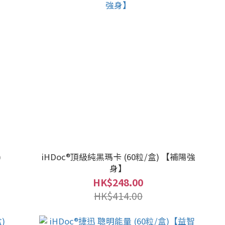
)
iHDoc®頂級純黑瑪卡 (60粒/盒) 【補陽強
身】
HK$248.00
HK$414.00