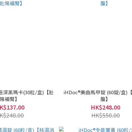
0倍深黑瑪卡(30粒/盒)【壯
iHDoc®美曲馬甲錠 (60錠/盒
陽補腎】
腹】
K$137.00
HK$248.00
K$248.00
HK$550.00