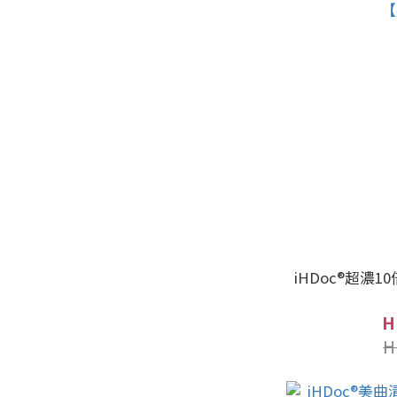
iHDoc®超濃1
H
H