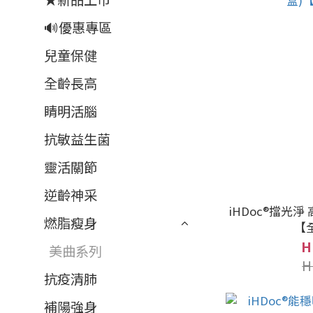
🔊優惠專區
兒童保健
全齡長高
睛明活腦
抗敏益生菌
靈活關節
逆齡神采
iHDoc®擋光淨
燃脂瘦身
【
H
美曲系列
H
抗疫清肺
補陽強身