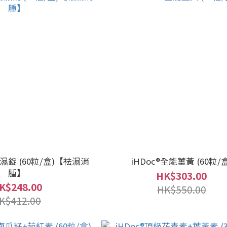
清濕錠 (60粒/盒)【祛濕消
iHDoc®全能薑黃 (60粒/盒
腫】
HK$303.00
K$248.00
HK$550.00
K$412.00