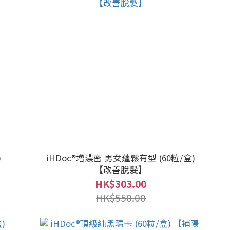
)
iHDoc®增濃密 男女蓬鬆有型 (60粒/盒)
【改善脫髮】
HK$303.00
HK$550.00