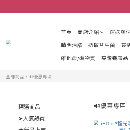
首頁
商店介紹
運送與
睛明活腦
抗敏益生菌
靈
維他命/礦物質
高階養膚品
全部商品
/
🔊優惠專區
🔊優惠專區
精選商品
➤人氣熱賣
★新品上市