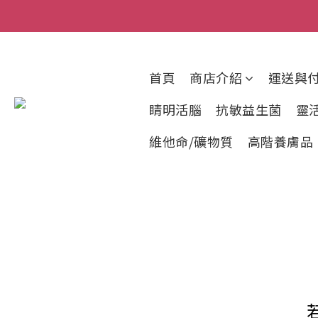
首頁
商店介紹
運送與
睛明活腦
抗敏益生菌
靈
維他命/礦物質
高階養膚品