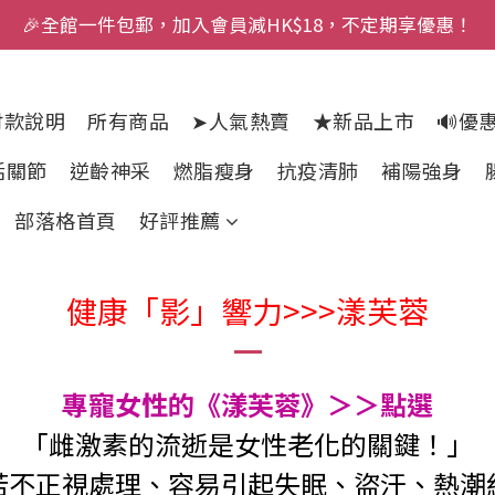
🎉全館一件包郵，加入會員減HK$18，不定期享優惠！
付款說明
所有商品
➤人氣熱賣
★新品上市
🔊優
活關節
逆齡神采
燃脂瘦身
抗疫清肺
補陽強身
部落格首頁
好評推薦
健康「影」響力>>>漾芙蓉
專寵女性的《漾芙蓉》＞＞
點選
「雌激素的流逝是女性老化的關鍵！」
若不正視處理、容易引起失眠、盜汗、熱潮