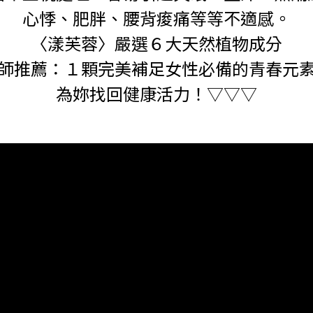
心悸、肥胖、腰背痠痛等等不適感。
〈漾芙蓉〉嚴選６大天然植物成分
師推薦：１顆完美補足女性必備的青春元
為妳找回健康活力！▽▽▽