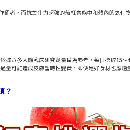
作俑者，而抗氧化力超強的茄紅素能中和體內的氧化
，依據眾多人體臨床研究劑量做為參考，每日攝取
15
～
取過量可能造成皮膚暫時性變黃，即便是好食材也應適
項？