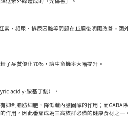
效降低紫外線造成的「光傷害」。
紅素，頻尿、排尿困難等問題在
12
週後明顯改善。國
使精子品質優化
70%
，讓生育機率大幅提升。
ric acid
γ
-
胺基丁酸），
具有抑制脂肪細胞，降低體內膽固醇的作用；而
GABA
除
塞的作用。因此番茄成為三高族群必備的健康食材之一