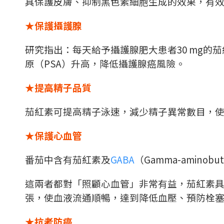
具保護皮膚、抑制黑色素細胞生成的效果，有
★保護攝護腺
研究指出：每天給予攝護腺肥大患者
30 mg
的茄
原（
PSA
）升高，降低攝護腺癌風險。
★提高精子品質
茄紅素可提高精子泳速，減少精子異常數目，
★保護心血管
番茄中含有茄紅素及
GABA
（
Gamma-aminobuty
這兩者都對「照顧心血管」非常有益，茄紅素
張，使血液流通順暢，達到降低血壓、預防栓
★抗老防癌