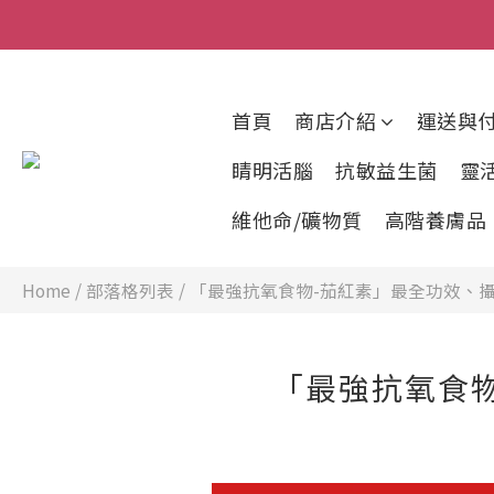
首頁
商店介紹
運送與
睛明活腦
抗敏益生菌
靈
維他命/礦物質
高階養膚品
Home
/
部落格列表
/
「最強抗氧食物-茄紅素」最全功效、
「最強抗氧食