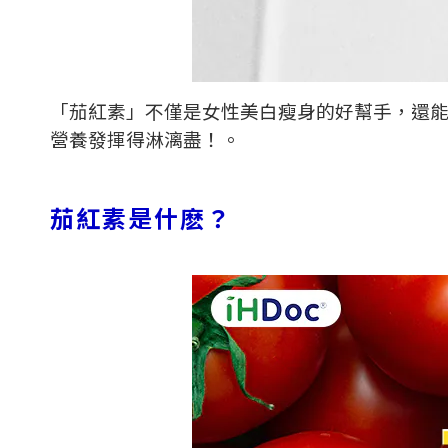
「茄紅素」不僅是女性美白瘦身的好幫手，還
營養發揮得淋漓盡！。
茄紅素是什麽？