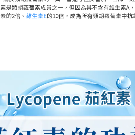
紅素是類胡蘿蔔素成員之一，但因為其不含有維生素
A
蔔素的
2
倍、
維生素
E
的
10
倍，成為所有類胡蘿蔔素中抗