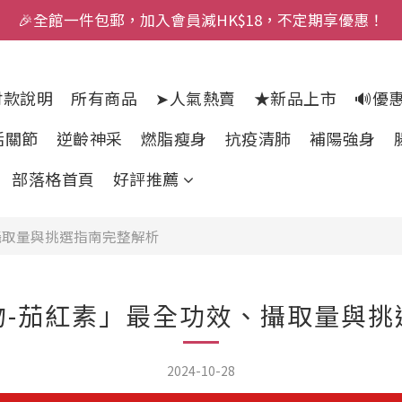
🎉全館一件包郵，加入會員減HK$18，不定期享優惠！
付款說明
所有商品
➤人氣熱賣
★新品上市
🔊優
活關節
逆齡神采
燃脂瘦身
抗疫清肺
補陽強身
部落格首頁
好評推薦
攝取量與挑選指南完整解析
物-茄紅素」最全功效、攝取量與挑
2024-10-28