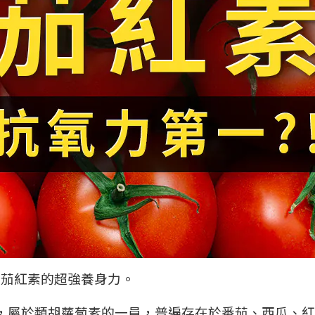
出茄紅素的超強養身力。
，屬於類胡蘿蔔素的一員，普遍存在於番茄、西瓜、紅