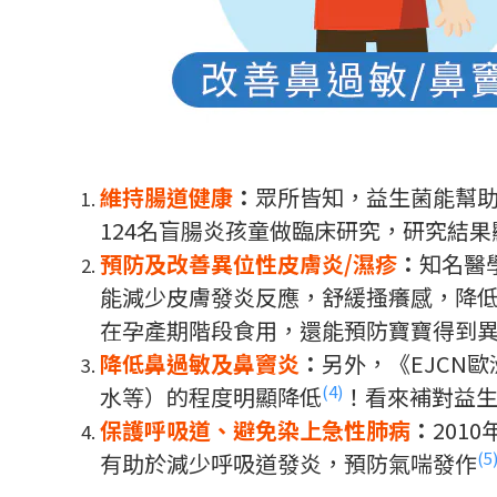
維持腸道健康
：
眾所皆知，益生菌能幫助消化。
124名盲腸炎孩童做臨床研究，研究結
預防及改善異位性皮膚炎/濕疹
：
知名醫學
能減少皮膚發炎反應，舒緩搔癢感，降
在孕產期階段食用，還能預防寶寶得到
降低鼻過敏及鼻竇炎
：
另外，《EJCN
(4)
水等）的程度明顯降低
！看來補對益
保護呼吸道、避免染上急性肺病
：
201
(5
有助於減少呼吸道發炎，預防氣喘發作