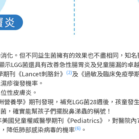
但不同益生菌擁有的效果也不盡相同，知名醫學期刊《Clin
果顯示LGG菌還具有改善急性腸胃炎及兒童腸漏的卓
(2)
期刊《Lancet刺胳針》
及《過敏及臨床免疫學
低濕疹復發機率。
異位性皮膚炎。
歐洲營養學》期刊發現，補充LGG菌28週後，孩童
生菌，確實能幫孩子們擺脫鼻涕蟲的稱號！
0年美國兒童權威醫學期刊《Pediatrics》，對醫
)
(6)
，降低肺部感染病毒的機率
。