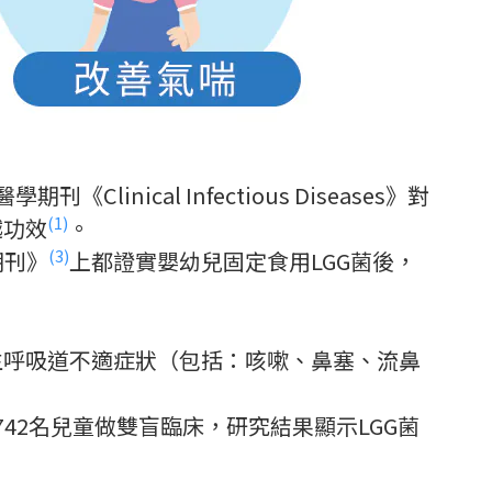
ical Infectious Diseases》對
(1)
越功效
。
(3)
期刊》
上都證實嬰幼兒固定食用LGG菌後，
發生呼吸道不適症狀（包括：咳嗽、鼻塞、流鼻
院內742名兒童做雙盲臨床，研究結果顯示LGG菌