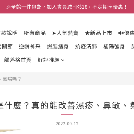
🎉全館一件包郵，加入會員減HK$18，不定期享優惠！
付款說明
所有商品
➤人氣熱賣
★新品上市
🔊優
活關節
逆齡神采
燃脂瘦身
抗疫清肺
補陽強身
部落格首頁
好評推薦
、氣喘嗎？
菌是什麼？真的能改善濕疹、鼻敏、
2022-09-12