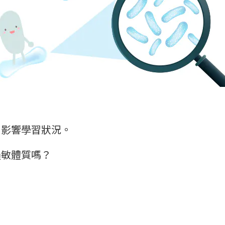
，影響學習狀況。
過敏體質嗎？