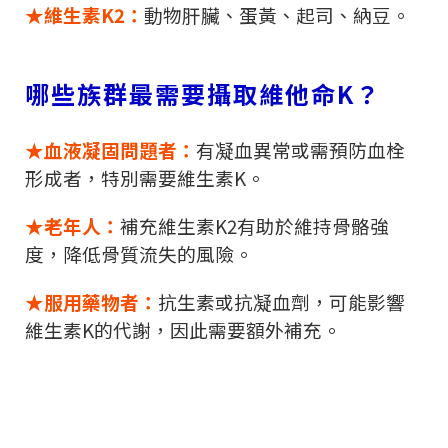
★維生素
K2
：
動物肝臟、蛋黃、起司、納豆。
哪些族群最需要攝取維他命
K
？
★血液凝固問題者：
有凝血異常或需預防血栓
形成者，特別需要維生素
K
。
★老年人：
補充維生素
K2
有助於維持骨骼強
度，降低骨質流失的風險。
★服用藥物者：
抗生素或抗凝血劑，可能影響
維生素
K
的代謝，因此需要額外補充。