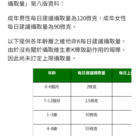
攝取量」第八版資料：
成年男性每日建議攝取量為
120
微克，成年女性
每日建議攝取量為
90
微克。
以下提供各年齡層之維他命
K
每日建議攝取量，
由於沒有關於攝取維生素
K
導致副作用的報導，
因此尚未訂定上限攝取量。
年齡
每日建議攝取量
每日上限
0~6
個月
2
微克
-
7~12
個月
2.5
微克
-
1~3
歲
30
微克
-
4~8
歲
55
微克
-