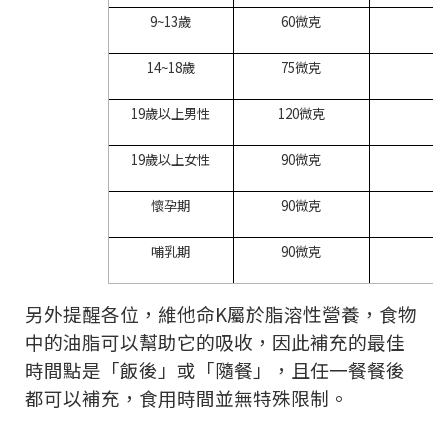
9~13
歲
60
微克
-
14~18
歲
75
微克
-
19
歲以上男性
120
微克
-
19
歲以上女性
90
微克
-
懷孕期
90
微克
-
哺乳期
90
微克
-
另外提醒各位，維他命
K
屬於脂溶性營養，食物
中的油脂可以幫助它的吸收，因此補充的最佳
時間點是「飯後」或「隨餐」，且任一餐餐後
都可以補充，食用時間並無特殊限制。