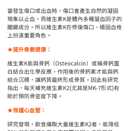
當發生傷口或出血時，傷口會產生自然的凝固
現象以止血，而維生素
K
是體內多種凝血因子的
關鍵成分。所以維生素
K
在修復傷口、穩固血栓
上扮演重要角色。
★提升骨骼健康：
維生素
K
能與骨鈣（
Osteocalcin
）或稱骨鈣蛋
白結合出化學反應，作用後的骨鈣素才能與鈣
結合沉積，讓鈣質最終形成骨質。因此有研究
指出，每天補充維生素
K2(
尤其是
MK-7
形式
)
有
助於預防骨密度下降。
★保護心血管：
研究發現，飲食攝取大量維生素
K2
者，能降低