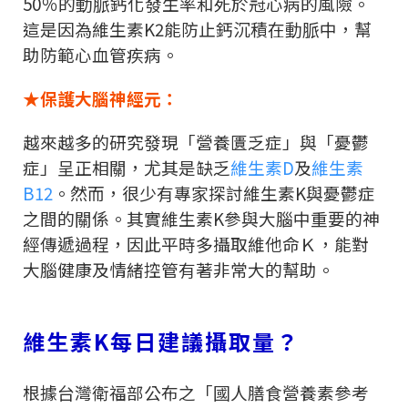
50
％的動脈鈣化發生率和死於冠心病的風險。
這是因為維生素
K2
能防止鈣沉積在動脈中，幫
助防範心血管疾病。
★保護大腦神經元：
越來越多的研究發現「營養匱乏症」與「憂鬱
症」呈正相關，尤其是缺乏
維生素
D
及
維生素
B12
。然而，很少有專家探討維生素
K
與憂鬱症
之間的關係。其實維生素
K
參與大腦中重要的神
經傳遞過程，因此平時多攝取維他命Ｋ，能對
大腦健康及情緒控管有著非常大的幫助。
維生素
K
每日建議攝取量？
根據台灣衛福部公布之「國人膳食營養素參考