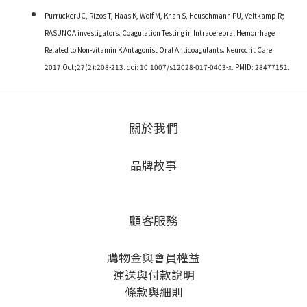
Purrucker JC, Rizos T, Haas K, Wolf M, Khan S, Heuschmann PU, Veltkamp R;
RASUNOA investigators. Coagulation Testing in Intracerebral Hemorrhage
Related to Non-vitamin K Antagonist Oral Anticoagulants. Neurocrit Care.
2017 Oct;27(2):208-213. doi: 10.1007/s12028-017-0403-x. PMID: 28477151.
關於我們
品牌故事
顧客服務
購物金與會員權益
運送與付款說明
條款與細則