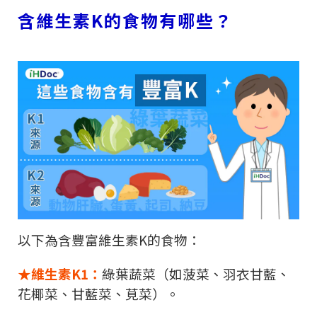
含維生素
K
的食物有哪些？
以下為含豐富維生素
K
的食物：
★維生素
K1
：
綠葉蔬菜（如菠菜、羽衣甘藍、
花椰菜、甘藍菜、莧菜）。