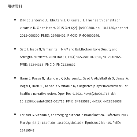
引述資料
DiNicolantonio JJ, Bhutani J, O'Keefe JH. The health benefits of
vitamin K. Open Heart. 2015 Oct 6;2(1):e000300. doi: 10.1136/openhrt-
2015-000300. PMID: 26468402; PMCID: PMC4600246.
Sato T, Inaba N, Yamashita T. MK-7 and Its Effects on Bone Quality and
Strength. Nutrients. 2020 Mar 31;12(4):965. doi: 10.3390/nu12040965.
PMID: 32244313; PMCID: PMC7230802.
Hariri E, Kassis N, Iskandar JP, Schurgers LJ, Saad A, Abdelfattah O, Bansal A,
Isogai T, Harb SC, Kapadia S. Vitamin K
-a neglected player in cardiovascular
2
health: a narrative review. Open Heart. 2021 Nov;8(2):e001715. doi:
10.1136/openhrt-2021-001715. PMID: 34785587; PMCID: PMC8596038.
Ferland G. Vitamin K, an emerging nutrient in brain function. Biofactors. 2012
Mar-Apr;38(2):151-7. doi: 10.1002/biof.1004. Epub 2012 Mar 15. PMID:
22419547.