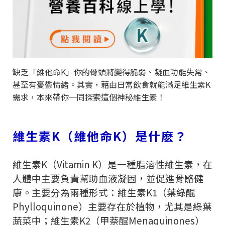
缺乏「維他命
K
」你的骨頭將變得脆弱、凝血功能失常、
甚至有憂鬱情緒。其實，藉由日常飲食就能滿足維生素
K
需求，本來帶你一同探索這個神秘維生素！
維生素
K
（維他命
K
）是什麽？
維生素
K
（
Vitamin K
）是一種脂溶性維生素，在
人體中主要負責幫助血液凝固，並促進骨骼健
康。主要分為兩種形式：維生素
K1
（葉綠醌
Phylloquinone
）主要存在於植物，尤其是綠葉
蔬菜中；維生素
K2
（甲萘醌
Menaquinones
）